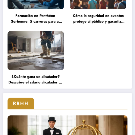
Formación en Panthéon-
Cómo la seguridad en eventos
Sorbonne: 5 carreras para un
protege al público y garantiza
título de maestría en ingeniería
una experiencia serena durante
financiera que transformarán tu
grandes concentraciones
futuro
¿Cuánto gana un alicatador?
Descubre el salario alicatador de
expertos que triunfan en el
sector
RRHH