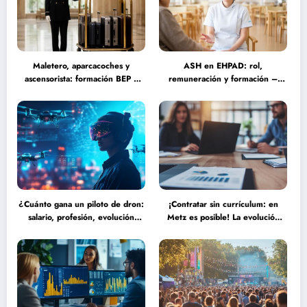
Maletero, aparcacoches y
ASH en EHPAD: rol,
ascensorista: formación BEP y
remuneración y formación –
requisitos para trabajar fines de
Guía completa sobre las
semana en establecimientos de
misiones del personal de servicio
lujo
hospitalario
¿Cuánto gana un piloto de dron:
¡Contratar sin currículum: en
salario, profesión, evolución
Metz es posible! La evolución
(2025) frente a las nuevas
del reclutamiento hacia procesos
tecnologías autónomas
más humanos y eficaces