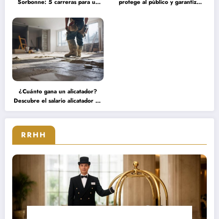
Sorbonne: 5 carreras para un
protege al público y garantiza
título de maestría en ingeniería
una experiencia serena durante
financiera que transformarán tu
grandes concentraciones
futuro
¿Cuánto gana un alicatador?
Descubre el salario alicatador de
expertos que triunfan en el
sector
RRHH