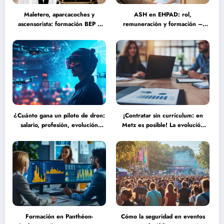
Maletero, aparcacoches y
ASH en EHPAD: rol,
ascensorista: formación BEP y
remuneración y formación –
requisitos para trabajar fines de
Guía completa sobre las
semana en establecimientos de
misiones del personal de servicio
lujo
hospitalario
¿Cuánto gana un piloto de dron:
¡Contratar sin currículum: en
salario, profesión, evolución
Metz es posible! La evolución
(2025) frente a las nuevas
del reclutamiento hacia procesos
tecnologías autónomas
más humanos y eficaces
Formación en Panthéon-
Cómo la seguridad en eventos