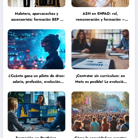
Maletero, aparcacoches y
ASH en EHPAD: rol,
ascensorista: formación BEP y
remuneración y formación –
requisitos para trabajar fines de
Guía completa sobre las
semana en establecimientos de
misiones del personal de servicio
lujo
hospitalario
¿Cuánto gana un piloto de dron:
¡Contratar sin currículum: en
salario, profesión, evolución
Metz es posible! La evolución
(2025) frente a las nuevas
del reclutamiento hacia procesos
tecnologías autónomas
más humanos y eficaces