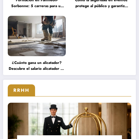
Formación en Panthéon-
Cómo la seguridad en eventos
Sorbonne: 5 carreras para un
protege al público y garantiza
título de maestría en ingeniería
una experiencia serena durante
financiera que transformarán tu
grandes concentraciones
futuro
¿Cuánto gana un alicatador?
Descubre el salario alicatador de
expertos que triunfan en el
sector
RRHH