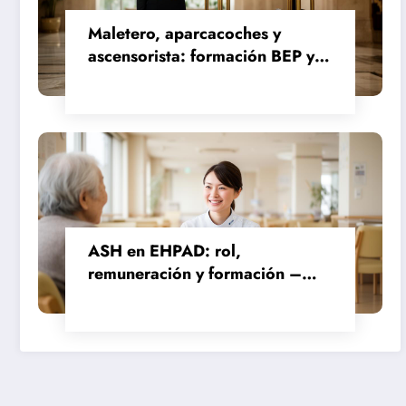
Maletero, aparcacoches y
ascensorista: formación BEP y
requisitos para trabajar fines de
semana en establecimientos de
lujo
ASH en EHPAD: rol,
remuneración y formación –
Guía completa sobre las
misiones del personal de
servicio hospitalario