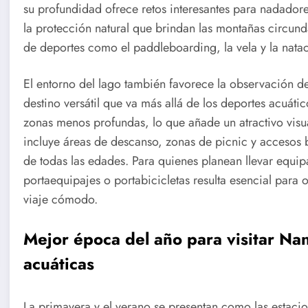
su profundidad ofrece retos interesantes para nadadore
la protección natural que brindan las montañas circund
de deportes como el paddleboarding, la vela y la nata
El entorno del lago también favorece la observación de 
destino versátil que va más allá de los deportes acuáti
zonas menos profundas, lo que añade un atractivo visua
incluye áreas de descanso, zonas de picnic y accesos bi
de todas las edades. Para quienes planean llevar equi
portaequipajes o portabicicletas resulta esencial para o
viaje cómodo.
Mejor época del año para visitar Nan
acuáticas
La primavera y el verano se presentan como las estacio