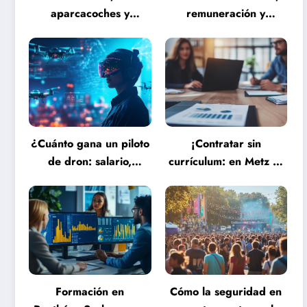
aparcacoches y
remuneración y
ascensorista: formación
formación – Guía
BEP y requisitos para
completa sobre las
trabajar fines de
misiones del personal
semana en
de servicio hospitalario
establecimientos de
lujo
¿Cuánto gana un piloto
¡Contratar sin
de dron: salario,
currículum: en Metz es
profesión, evolución
posible! La evolución
(2025) frente a las
del reclutamiento hacia
nuevas tecnologías
procesos más humanos
autónomas
y eficaces
Formación en
Cómo la seguridad en