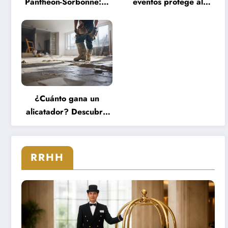
Panthéon-Sorbonne: 5
eventos protege al
carreras para un título
público y garantiza una
de maestría en
experiencia serena
ingeniería financiera
durante grandes
que transformarán tu
concentraciones
futuro
¿Cuánto gana un
alicatador? Descubre
el salario alicatador de
expertos que triunfan
en el sector
RRHH