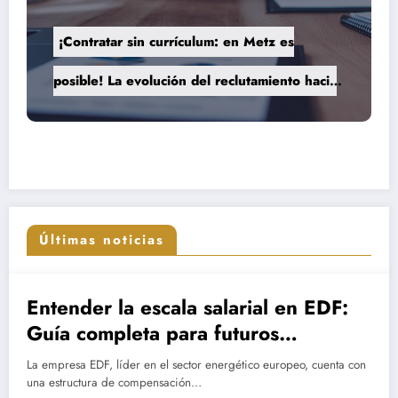
¡Contratar sin currículum: en Metz es
posible! La evolución del reclutamiento hacia
procesos más humanos y eficaces
Últimas noticias
Entender la escala salarial en EDF:
Guía completa para futuros
empleados y profesionales del
La empresa EDF, líder en el sector energético europeo, cuenta con
sector y el impacto de los años de
una estructura de compensación…