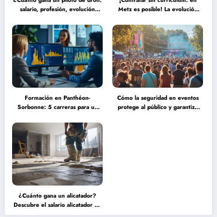
¿Cuánto gana un piloto de dron:
¡Contratar sin currículum: en
salario, profesión, evolución
Metz es posible! La evolución
(2025) frente a las nuevas
del reclutamiento hacia procesos
tecnologías autónomas
más humanos y eficaces
Formación en Panthéon-
Cómo la seguridad en eventos
Sorbonne: 5 carreras para un
protege al público y garantiza
título de maestría en ingeniería
una experiencia serena durante
financiera que transformarán tu
grandes concentraciones
futuro
¿Cuánto gana un alicatador?
Descubre el salario alicatador de
expertos que triunfan en el