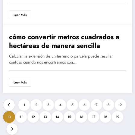
Leer Más
cómo convertir metros cuadrados a
hectáreas de manera sencilla
Calcular la extensión de un terreno o parcela puede resultar
confuso cuando nos encontramos con…
Leer Más
1
2
3
4
5
6
7
8
9
10
11
12
13
14
15
16
17
18
19