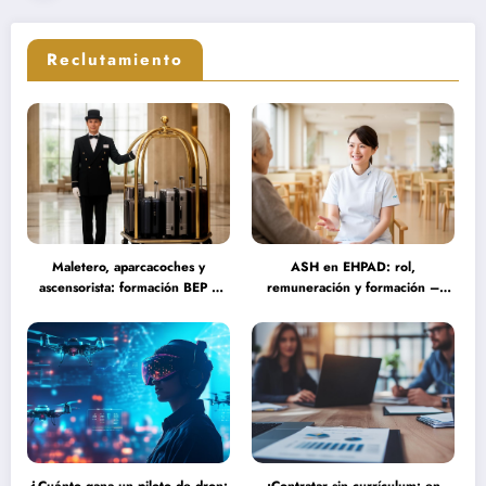
Reclutamiento
Maletero, aparcacoches y
ASH en EHPAD: rol,
ascensorista: formación BEP y
remuneración y formación –
requisitos para trabajar fines de
Guía completa sobre las
semana en establecimientos de
misiones del personal de servicio
lujo
hospitalario