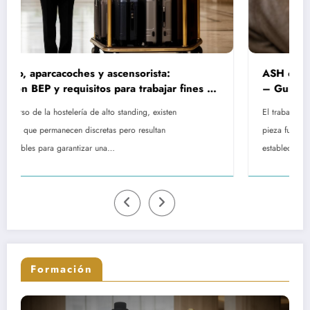
:
ASH en EHPAD: rol, remuneración y formac
ar fines de
– Guía completa sobre las misiones del per
de servicio hospitalario
ten
El trabajo del Agente de Servicio Hospitalario representa u
pieza fundamental en el funcionamiento diario de los
establecimientos dedicados al…
Formación