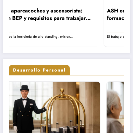
ista:
ASH en EHPAD: rol, remuneración y
rabajar
formación – Guía completa sobre las
os de lujo
misiones del personal de servicio
hospitalario
n…
El trabajo del Agente de Servicio Hospitalario representa una
Desarrollo Personal