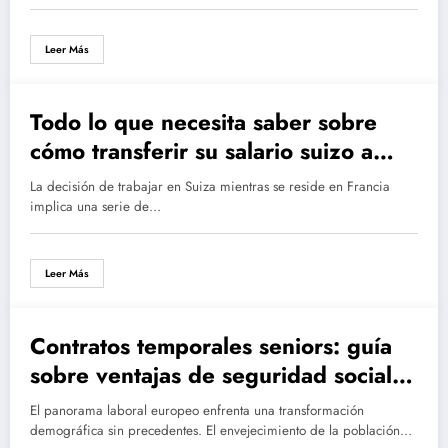
Leer Más
Todo lo que necesita saber sobre
cómo transferir su salario suizo a
Francia desde finanjobs.com
La decisión de trabajar en Suiza mientras se reside en Francia
implica una serie de…
Leer Más
Contratos temporales seniors: guía
sobre ventajas de seguridad social y
claves para el éxito profesional
El panorama laboral europeo enfrenta una transformación
demográfica sin precedentes. El envejecimiento de la población…