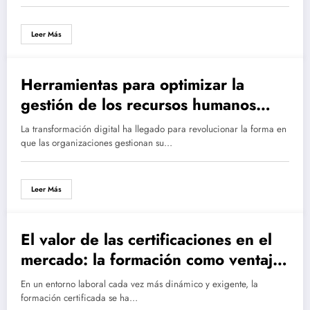
Leer Más
Herramientas para optimizar la
gestión de los recursos humanos
para desarrollar su empresa a través
La transformación digital ha llegado para revolucionar la forma en
del registro de asistencia
que las organizaciones gestionan su…
Leer Más
El valor de las certificaciones en el
mercado: la formación como ventaja
competitiva
En un entorno laboral cada vez más dinámico y exigente, la
formación certificada se ha…