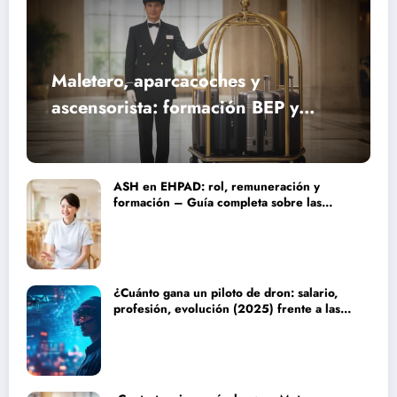
Maletero, aparcacoches y
ascensorista: formación BEP y
requisitos para trabajar fines de
semana en establecimientos de lujo
ASH en EHPAD: rol, remuneración y
formación – Guía completa sobre las
misiones del personal de servicio
hospitalario
¿Cuánto gana un piloto de dron: salario,
profesión, evolución (2025) frente a las
nuevas tecnologías autónomas