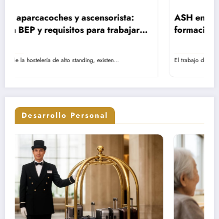
ista:
ASH en EHPAD: rol, remuneración y
rabajar
formación – Guía completa sobre las
os de lujo
misiones del personal de servicio
hospitalario
n…
El trabajo del Agente de Servicio Hospitalario representa una
Desarrollo Personal