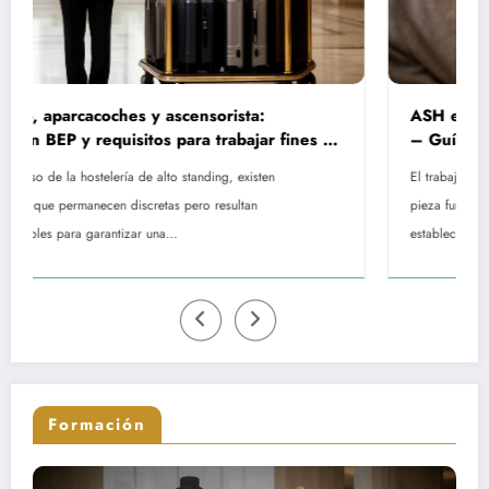
:
ASH en EHPAD: rol, remuneración y formac
ar fines de
– Guía completa sobre las misiones del per
de servicio hospitalario
ten
El trabajo del Agente de Servicio Hospitalario representa u
pieza fundamental en el funcionamiento diario de los
establecimientos dedicados al…
Formación