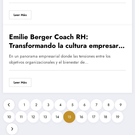
Leer Más
Emilie Berger Coach RH:
Transformando la cultura empresarial
hacia la conciliación laboral
En un panorama empresarial donde las tensiones entre los
objetivos organizacionales y el bienestar de…
Leer Más
1
2
3
4
5
6
7
8
9
10
11
12
13
14
15
16
17
18
19