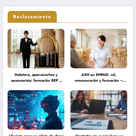
Reclutamiento
Maletero, aparcacoches y
ASH en EHPAD: rol,
ascensorista: formación BEP y
remuneración y formación –
requisitos para trabajar fines de
Guía completa sobre las
semana en establecimientos de
misiones del personal de servicio
lujo
hospitalario