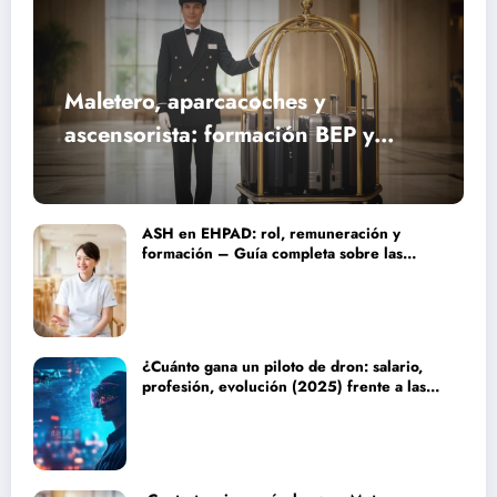
Maletero, aparcacoches y
ascensorista: formación BEP y
requisitos para trabajar fines de
semana en establecimientos de lujo
ASH en EHPAD: rol, remuneración y
formación – Guía completa sobre las
misiones del personal de servicio
hospitalario
¿Cuánto gana un piloto de dron: salario,
profesión, evolución (2025) frente a las
nuevas tecnologías autónomas