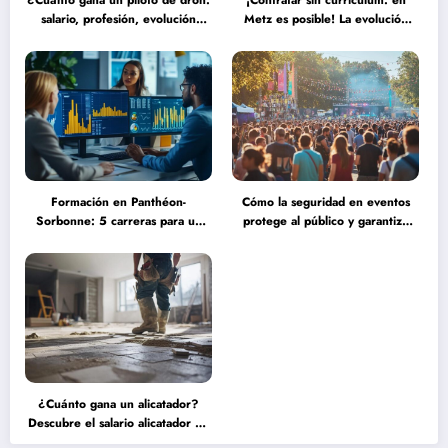
¿Cuánto gana un piloto de dron:
¡Contratar sin currículum: en
salario, profesión, evolución
Metz es posible! La evolución
(2025) frente a las nuevas
del reclutamiento hacia procesos
tecnologías autónomas
más humanos y eficaces
Formación en Panthéon-
Cómo la seguridad en eventos
Sorbonne: 5 carreras para un
protege al público y garantiza
título de maestría en ingeniería
una experiencia serena durante
financiera que transformarán tu
grandes concentraciones
futuro
¿Cuánto gana un alicatador?
Descubre el salario alicatador de
expertos que triunfan en el