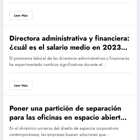
Leer Más
Directora administrativa y financiera:
¿cuál es el salario medio en 2023?
Impacto inflacionario en la
El panorama laboral de las directoras administrativas y financieras
remuneración de los DAF
ha experimentado cambios significativos durante el…
Leer Más
Poner una partición de separación
para las oficinas en espacio abierto:
Tendencias eco-friendly y
En el dinámico universo del diseño de espacios corporativos
minimalistas en 2024
contemporáneos, las empresas buscan soluciones que…