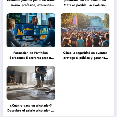
¿Cuánto gana un piloto de dron:
¡Contratar sin currículum: en
salario, profesión, evolución
Metz es posible! La evolución
(2025) frente a las nuevas
del reclutamiento hacia procesos
tecnologías autónomas
más humanos y eficaces
Formación en Panthéon-
Cómo la seguridad en eventos
Sorbonne: 5 carreras para un
protege al público y garantiza
título de maestría en ingeniería
una experiencia serena durante
financiera que transformarán tu
grandes concentraciones
futuro
¿Cuánto gana un alicatador?
Descubre el salario alicatador de
expertos que triunfan en el