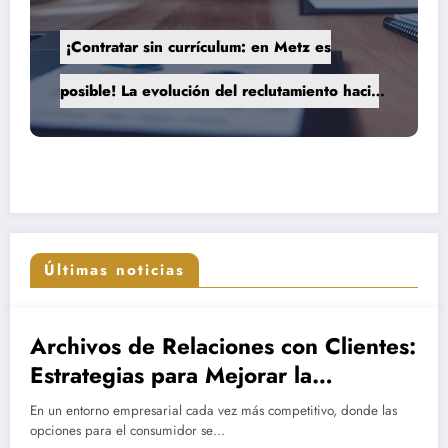
¡Contratar sin currículum: en Metz es
posible! La evolución del reclutamiento hacia
procesos más humanos y eficaces
Últimas noticias
Archivos de Relaciones con Clientes:
Estrategias para Mejorar la
Fidelización desde el Soporte
En un entorno empresarial cada vez más competitivo, donde las
opciones para el consumidor se…