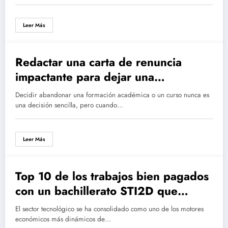
Leer Más
Redactar una carta de renuncia
impactante para dejar una
formación: elementos clave y
Decidir abandonar una formación académica o un curso nunca es
ejemplos prácticos
una decisión sencilla, pero cuando…
Leer Más
Top 10 de los trabajos bien pagados
con un bachillerato STI2D que
transformarán tu carrera en
El sector tecnológico se ha consolidado como uno de los motores
informática
económicos más dinámicos de…