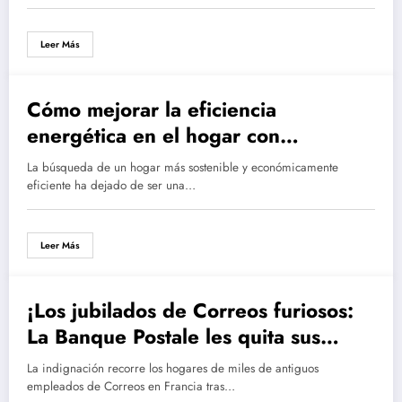
Leer Más
Cómo mejorar la eficiencia
energética en el hogar con
soluciones innovadoras
La búsqueda de un hogar más sostenible y económicamente
eficiente ha dejado de ser una…
Leer Más
¡Los jubilados de Correos furiosos:
La Banque Postale les quita sus
beneficios! – El debate político que
La indignación recorre los hogares de miles de antiguos
sacude al sector público
empleados de Correos en Francia tras…