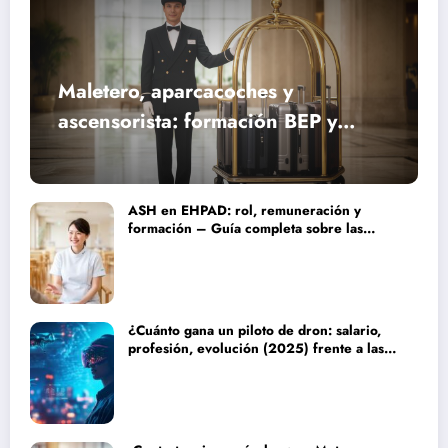
Maletero, aparcacoches y
ascensorista: formación BEP y
requisitos para trabajar fines de
semana en establecimientos de lujo
ASH en EHPAD: rol, remuneración y
formación – Guía completa sobre las
misiones del personal de servicio
hospitalario
¿Cuánto gana un piloto de dron: salario,
profesión, evolución (2025) frente a las
nuevas tecnologías autónomas