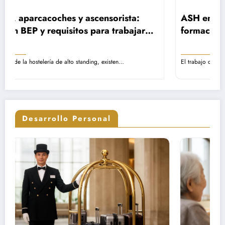
sta:
ASH en EHPAD: rol, remuneración y
abajar
formación – Guía completa sobre las
s de lujo
misiones del personal de servicio
hospitalario
…
El trabajo del Agente de Servicio Hospitalario representa una 
Desarrollo Personal