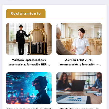
Reclutamiento
Maletero, aparcacoches y
ASH en EHPAD: rol,
ascensorista: formación BEP y
remuneración y formación –
requisitos para trabajar fines de
Guía completa sobre las
semana en establecimientos de
misiones del personal de servicio
lujo
hospitalario