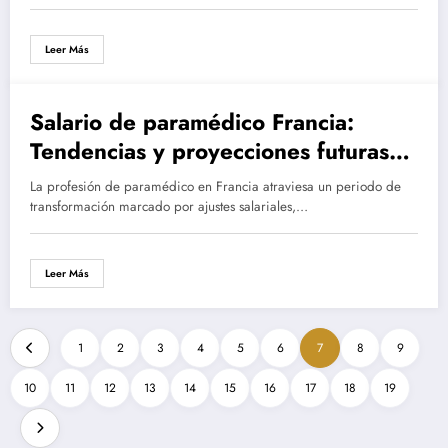
Leer Más
Salario de paramédico Francia:
Tendencias y proyecciones futuras
del sector sanitario
La profesión de paramédico en Francia atraviesa un periodo de
transformación marcado por ajustes salariales,…
Leer Más
1
2
3
4
5
6
7
8
9
10
11
12
13
14
15
16
17
18
19