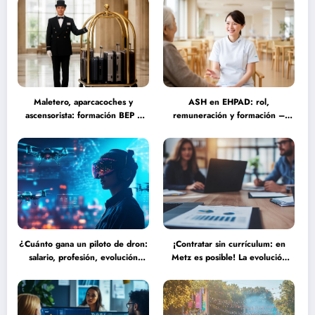
Maletero, aparcacoches y
ASH en EHPAD: rol,
ascensorista: formación BEP y
remuneración y formación –
requisitos para trabajar fines de
Guía completa sobre las
semana en establecimientos de
misiones del personal de servicio
lujo
hospitalario
¿Cuánto gana un piloto de dron:
¡Contratar sin currículum: en
salario, profesión, evolución
Metz es posible! La evolución
(2025) frente a las nuevas
del reclutamiento hacia procesos
tecnologías autónomas
más humanos y eficaces