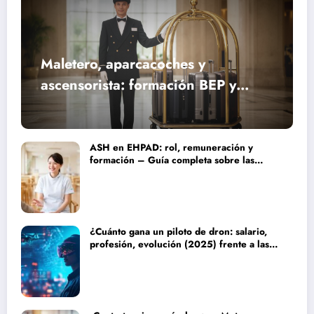
Maletero, aparcacoches y
ascensorista: formación BEP y
requisitos para trabajar fines de
semana en establecimientos de lujo
ASH en EHPAD: rol, remuneración y
formación – Guía completa sobre las
misiones del personal de servicio
hospitalario
¿Cuánto gana un piloto de dron: salario,
profesión, evolución (2025) frente a las
nuevas tecnologías autónomas