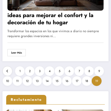
ideas para mejorar el confort y la
decoración de tu hogar
Transformar los espacios en los que vivimos a diario no siempre
requiere grandes inversiones ni…
Leer Más
1
2
3
4
5
6
7
8
9
10
11
12
13
14
15
16
17
18
19
Reclutamiento