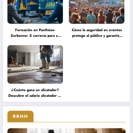
Formación en Panthéon-
Cómo la seguridad en eventos
Sorbonne: 5 carreras para un
protege al público y garantiza
título de maestría en ingeniería
una experiencia serena durante
financiera que transformarán tu
grandes concentraciones
futuro
¿Cuánto gana un alicatador?
Descubre el salario alicatador de
expertos que triunfan en el
sector
RRHH